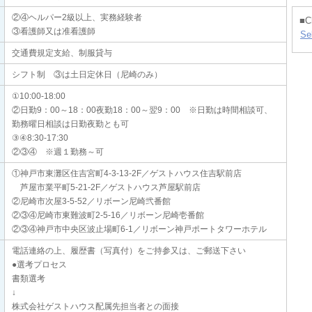
②④ヘルパー2級以上、実務経験者
■C
③看護師又は准看護師
Se
交通費規定支給、制服貸与
シフト制 ③は土日定休日（尼崎のみ）
①10:00-18:00
②日勤9：00～18：00夜勤18：00～翌9：00 ※日勤は時間相談可、
勤務曜日相談は日勤夜勤とも可
③④8:30-17:30
②③④ ※週１勤務～可
①神戸市東灘区住吉宮町4-3-13-2F／ゲストハウス住吉駅前店
芦屋市業平町5-21-2F／ゲストハウス芦屋駅前店
②尼崎市次屋3-5-52／リボーン尼崎弐番館
②③④尼崎市東難波町2-5-16／リボーン尼崎壱番館
②③④神戸市中央区波止場町6-1／リボーン神戸ポートタワーホテル
電話連絡の上、履歴書（写真付）をご持参又は、ご郵送下さい
●選考プロセス
書類選考
↓
株式会社ゲストハウス配属先担当者との面接