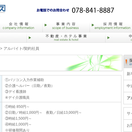
> アルバイト/契約社員
新
①パソコン入力作業補助
②介護ヘルパー（日勤／夜勤）
中
③デイ看護師
④デイ介護職員
ア
①時給 850円～
②日勤／時給1,000円～ 夜勤／日給13,000円～
サ
③時給1,500円～
④時給1,000円～
お
※研修期間あり