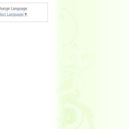
hange Language
lect Language
▼