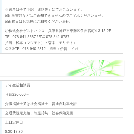
※選考は全て下記「連絡先」にておこないます。
※応募書類などはご返却できませんのでご了承くださいませ。
※面接日はお気軽にご相談くださいませ。
①株式会社ゲストハウス 兵庫県神戸市東灘区住吉宮町4-3-13-2F
TEL:078-841-8887 / FAX:078-841-8787
担当：松本（マツモト）・森本（モリモト）
②③④TEL:078-940-2312 担当：伊賀（イガ）
デイ生活相談員
月給220,000～
介護福祉士又は社会福祉士、普通自動車免許
交通費規定支給、制服貸与、社会保険完備
土日定休日
8:30-17:30