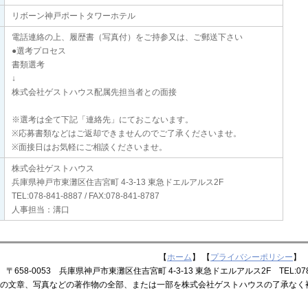
リボーン神戸ポートタワーホテル
電話連絡の上、履歴書（写真付）をご持参又は、ご郵送下さい
●選考プロセス
書類選考
↓
株式会社ゲストハウス配属先担当者との面接
※選考は全て下記「連絡先」にておこないます。
※応募書類などはご返却できませんのでご了承くださいませ。
※面接日はお気軽にご相談くださいませ。
株式会社ゲストハウス
兵庫県神戸市東灘区住吉宮町 4-3-13 東急ドエルアルス2F
TEL:078-841-8887 / FAX:078-841-8787
人事担当：溝口
【
ホーム
】 【
プライバシーポリシー
】 
8-0053 兵庫県神戸市東灘区住吉宮町 4-3-13 東急ドエルアルス2F TEL:078-841-
上の文章、写真などの著作物の全部、または一部を株式会社ゲストハウスの了承なく